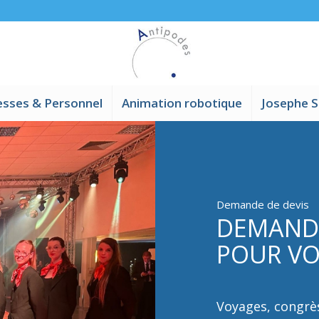
sses & Personnel
Animation robotique
Josephe S
Demande de devis
DEMANDE
POUR VO
Voyages, congrè